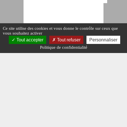
Ce site utilise des cookies et vous donne le contrôle sur ceux que
vous souhaitez activer
Tout accepter
Tout refuser
Personnaliser
Politique de confidentialité
ATMOSPHÈRE
La fondation
Berliet au
60e
anniversaire
de l’usine