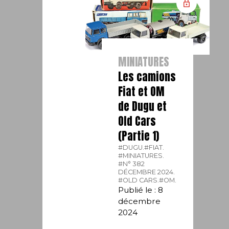
MINIATURES
Les camions
Fiat et OM
de Dugu et
Old Cars
(Partie 1)
#DUGU.
#FIAT.
#MINIATURES.
#N° 382
DÉCEMBRE 2024.
#OLD CARS.
#OM.
Publié le : 8
décembre
2024