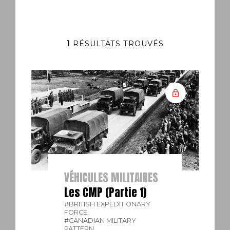
1
RÉSULTATS TROUVÉS
VÉHICULES MILITAIRES
Les CMP (Partie 1)
#BRITISH EXPEDITIONARY
FORCE.
#CANADIAN MILITARY
PATTERN.