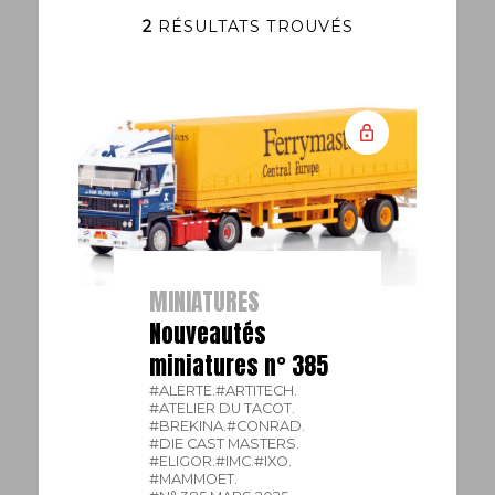
2
RÉSULTATS TROUVÉS
MINIATURES
Nouveautés
miniatures n° 385
#ALERTE.
#ARTITECH.
#ATELIER DU TACOT.
#BREKINA.
#CONRAD.
#DIE CAST MASTERS.
#ELIGOR.
#IMC.
#IXO.
#MAMMOET.